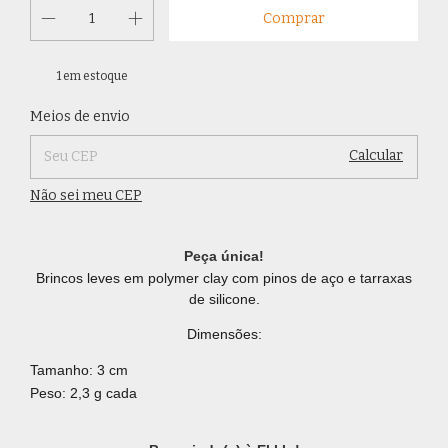
1
em estoque
Alterar CEP
Entregas para o CEP:
Meios de envio
Calcular
Não sei meu CEP
Peça única!
Brincos leves em polymer clay com pinos de aço e tarraxas
de silicone.
Dimensões:
Tamanho: 3 cm
Peso: 2,3 g cada