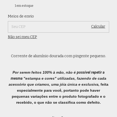
1
em estoque
Alterar CEP
Entregas para o CEP:
Meios de envio
Calcular
Não sei meu CEP
Corrente de alumínio dourada com pingente pequeno.
Por serem feitos 100% à mão, não é
possível repetir a
mesma
"estampa e cores" utilizadas, fazendo de cada
acessório que criamos, uma jóia única e exclusiva,
feita
especialmente para você, portanto pode haver
pequenas variações entre o produto fotografado e o
recebido, o que não se classifica como defeito.