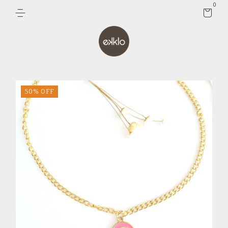
0
50
%
OFF