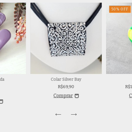
50
%
OFF
da
Colar Silver Bay
R$69,90
R$