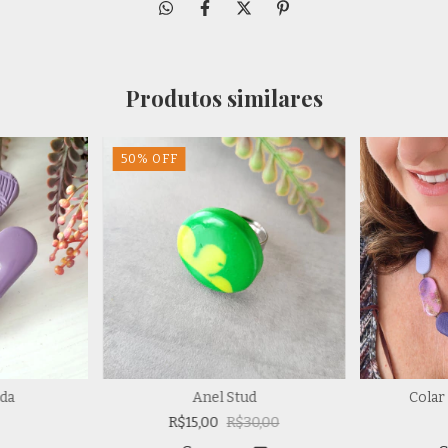
Produtos similares
50
%
OFF
da
Anel Stud
Colar
R$15,00
R$30,00