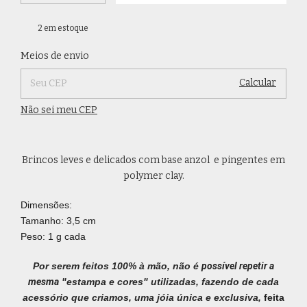
2
em estoque
Alterar CEP
Entregas para o CEP:
Meios de envio
Calcular
Não sei meu CEP
Brincos leves e delicados com base anzol e pingentes em
polymer clay.
Dimensões:
Tamanho: 3,5 cm
Peso: 1 g cada
Por serem feitos 100% à mão, não é
possível repetir a
mesma
"estampa e cores" utilizadas, fazendo de cada
acessório que criamos, uma jóia única e exclusiva,
feita