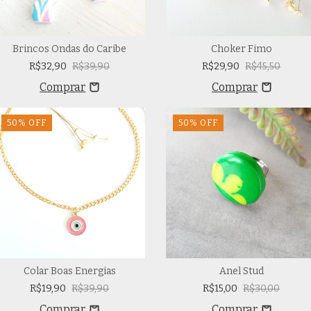
Brincos Ondas do Caribe
Choker Fimo
R$32,90
R$39,90
R$29,90
R$45,50
50
%
OFF
50
%
OFF
Colar Boas Energias
Anel Stud
R$19,90
R$39,90
R$15,00
R$30,00