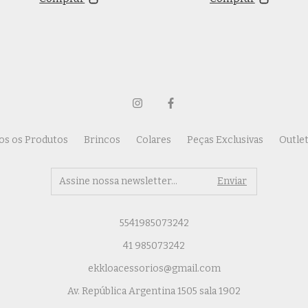
os os Produtos
Brincos
Colares
Peças Exclusivas
Outle
5541985073242
41 985073242
ekkloacessorios@gmail.com
Av. República Argentina 1505 sala 1902