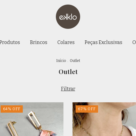
 Produtos
Brincos
Colares
Peças Exclusivas
O
Início
.
Outlet
Outlet
Filtrar
64
%
OFF
67
%
OFF