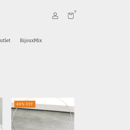
0
utlet
BijouxMix
46
%
OFF