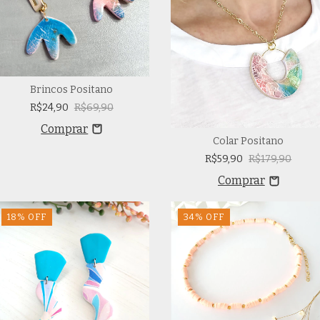
Brincos Positano
R$24,90
R$69,90
Colar Positano
R$59,90
R$179,90
18
%
OFF
34
%
OFF