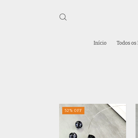
Início
Todos os
52
%
OFF