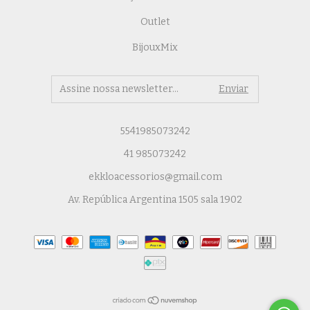
Outlet
BijouxMix
5541985073242
41 985073242
ekkloacessorios@gmail.com
Av. República Argentina 1505 sala 1902