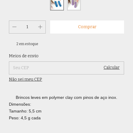
2
em estoque
Alterar CEP
Entregas para o CEP:
Meios de envio
Calcular
Não sei meu CEP
Brincos leves em polymer clay com pinos de aço inox.
Dimensões:
Tamanho: 5,5 cm
Peso: 4,5 g cada