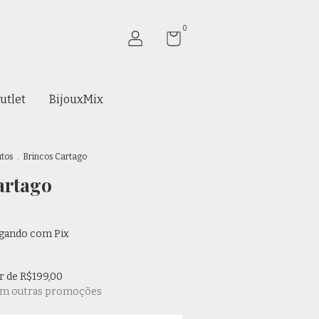
0
utlet
BijouxMix
utos
.
Brincos Cartago
artago
gando com Pix
ir de
R$199,00
om outras promoções