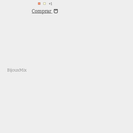
+1
Comprar
Comprar
t
BijouxMix