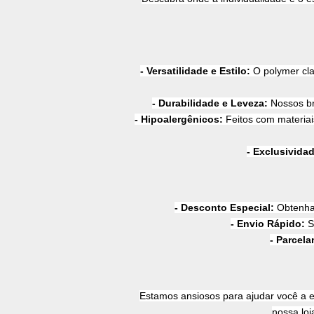
- Versatilidade e Estilo:
 O polymer cl
- Durabilidade e Leveza: 
Nossos br
- Hipoalergênicos: 
Feitos com materiai
- Exclusividad
- Desconto Especial: 
Obtenha
- Envio Rápido: 
S
- Parcela
Estamos ansiosos para ajudar você a en
nossa loj