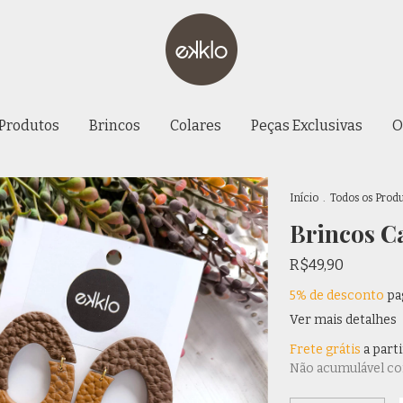
 Produtos
Brincos
Colares
Peças Exclusivas
O
Início
.
Todos os Prod
Brincos C
R$49,90
5% de desconto
pa
Ver mais detalhes
Frete grátis
a part
Não acumulável c