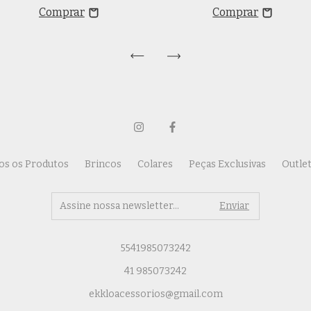
os os Produtos
Brincos
Colares
Peças Exclusivas
Outle
5541985073242
41 985073242
ekkloacessorios@gmail.com