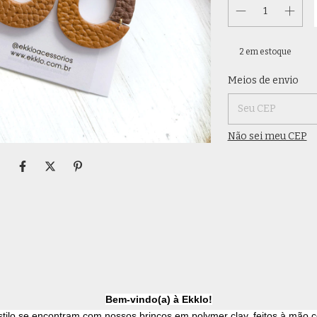
2
em estoque
Entregas para o CE
Meios de envio
Não sei meu CEP
Bem-vindo(a) à Ekklo!
stilo se encontram com nossos brincos em polymer clay, feitos à mão 