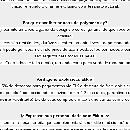
única, refletindo o charme exclusivo do artesanato autoral.
Por que escolher brincos de polymer clay?
ay permite uma vasta gama de designs e cores, garantindo que você enc
ocasião.
incos são resistentes, duráveis e extremamente leves, proporcionando 
s hipoalergênicos, incluindo pinos de aço inoxidável ou banhados a ouro
são seguros para todas as peles.
e:
 Cada brinco é feito à mão, tornando cada peça verdadeiramente úni
Vantagens Exclusivas Ekklo:
 5% de desconto para pagamentos via PIX e desfrute de frete grátis
eu pedido é confeccionado e enviado em até 2 dias úteis, garantindo ra
mento Facilitado:
 Divida suas compras em até 3x no cartão sem pre
✨ Expresse sua personalidade com Ekklo! ✨
contrar a peça perfeita que complementará seu estilo e adicionará um 
a online ou envie-nos uma mensagem e inicie sua jornada de estilo h