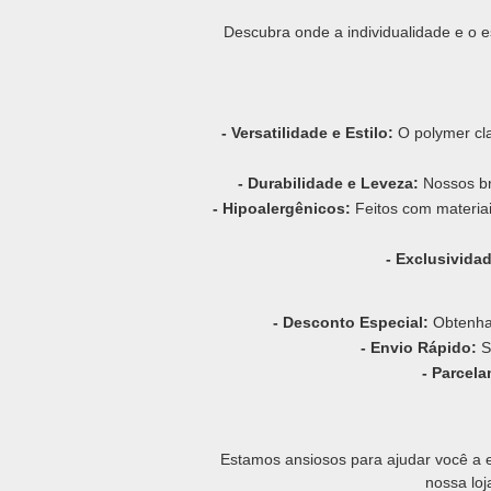
Descubra onde a individualidade e o 
- Versatilidade e Estilo:
O polymer cla
- Durabilidade e Leveza:
Nossos br
- Hipoalergênicos:
Feitos com materiai
- Exclusividad
- Desconto Especial:
Obtenha
- Envio Rápido:
S
- Parcela
Estamos ansiosos para ajudar você a e
nossa loj