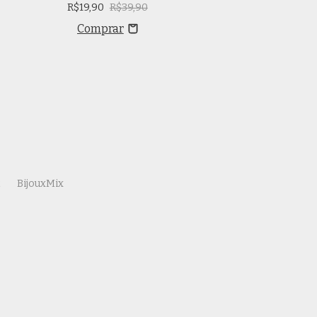
R$19,90
R$39,90
R$129,90
t
BijouxMix