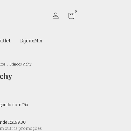
0
utlet
BijouxMix
utos
.
Brincos Vichy
ichy
gando com Pix
ir de
R$199,00
om outras promoções