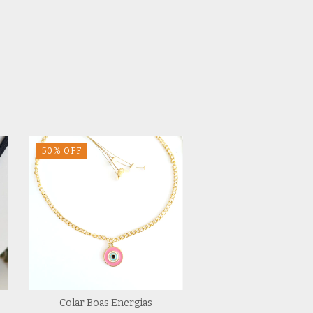
50
%
OFF
Colar Boas Energias
Colar Estações V