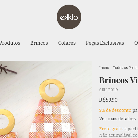
 Produtos
Brincos
Colares
Peças Exclusivas
O
Início
.
Todos os Prod
Brincos V
SKU:
B0119
R$59,90
5% de desconto
pa
Ver mais detalhes
Frete grátis
a part
Não acumulável c