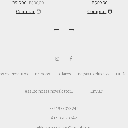
R$15,00
R$30,00
R$69,90
os os Produtos
Brincos
Colares
Peças Exclusivas
Outle
5541985073242
41 985073242
ekkloacessorios@gmail.com