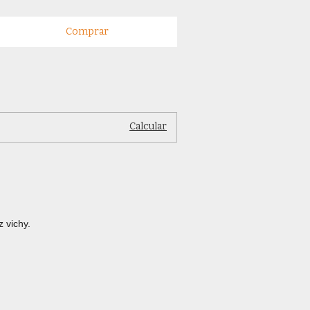
Alterar CEP
P:
Calcular
 vichy.