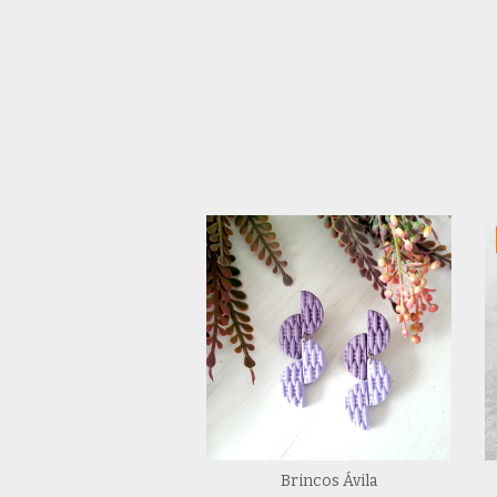
rincos Estações
Brincos Ávila