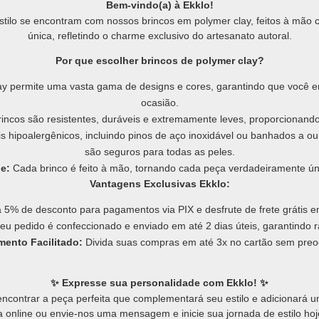
Bem-vindo(a) à Ekklo!
estilo se encontram com nossos brincos em polymer clay, feitos à mão
única, refletindo o charme exclusivo do artesanato autoral.
Por que escolher brincos de polymer clay?
y permite uma vasta gama de designs e cores, garantindo que você en
ocasião.
incos são resistentes, duráveis e extremamente leves, proporcionando 
s hipoalergênicos, incluindo pinos de aço inoxidável ou banhados a our
são seguros para todas as peles.
e:
Cada brinco é feito à mão, tornando cada peça verdadeiramente úni
Vantagens Exclusivas Ekklo:
 5% de desconto para pagamentos via PIX e desfrute de frete grátis
eu pedido é confeccionado e enviado em até 2 dias úteis, garantindo ra
mento Facilitado:
Divida suas compras em até 3x no cartão sem pre
✨ Expresse sua personalidade com Ekklo! ✨
ncontrar a peça perfeita que complementará seu estilo e adicionará um
a online ou envie-nos uma mensagem e inicie sua jornada de estilo h