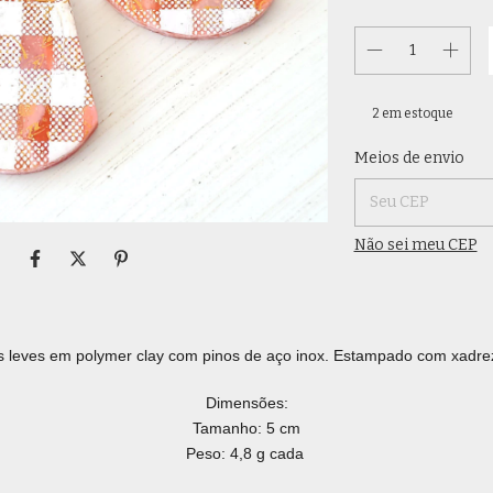
2
em estoque
Entregas para o CE
Meios de envio
Não sei meu CEP
s leves em polymer clay com pinos de aço inox. Estampado com xadrez
Dimensões:
Tamanho: 5 cm
Peso: 4,8 g cada