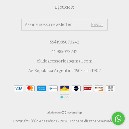
BijouxMix
5541985073242
41 985073242
ekkloacessorios@gmail.com
Av. República Argentina 1505 sala 1902
Copyright Ekklo Acessórios - 2026. Todos os direitos reservados.