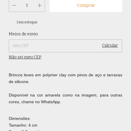
1
em estoque
Alterar CEP
Entregas para o CEP:
Meios de envio
Calcular
Não sei meu CEP
Brincos leves em polymer clay com pinos de aço e tarraxas
de silicone.
Disponível na cor amarela como na imagem, para outras
cores, chame no WhatsApp.
Dimensões:
Tamanho: 4 cm