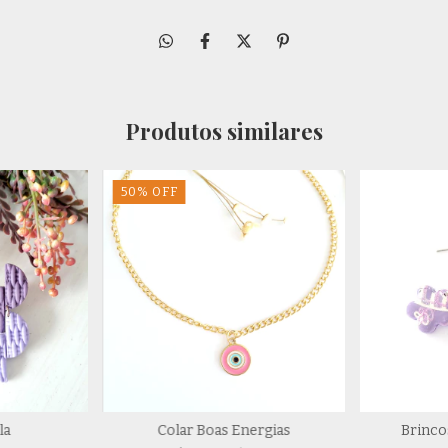
Produtos similares
50
%
OFF
la
Colar Boas Energias
Brinco